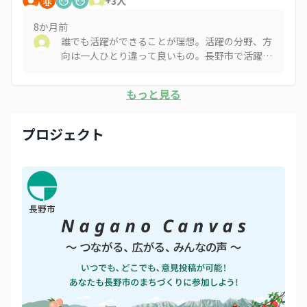
+
3
人
に向けて長野駅前の路地の魅力を発信したい。ま
た夜でも安心して歩けるように整備したい。
8か月
前
誰でも活躍ができることが理想。活躍の分野、方
向は一人ひとり違って良いもの。長野市で活躍し
たいと思ってもらえる基盤作りから。若い世代が
挑戦できる環境が大事。
もっと見る
プロジェクト