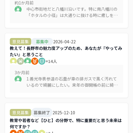
約1か月
前
中心市街地だと八幡川沿いです。特に南八幡川の
「ホタルの小径」は大通りに抜ける時に癒しを求
めて必ず通ります。ちょっと遠回りでもあえて通
ります。 長野には歴史ある善光寺用水があります
が、残念ながら大部分が暗渠になっています。今
後の街づくりとして用水の開放・整備を進めて、
2026-04-22
意見募集
募集中
歩いて楽しい（そして癒される）市街地になって
教えて！長野市の魅力度アップのため、あなたが『やってみ
ほしいです。
たい』と思うこと
+
14
人
3か月
前
1.善光寺表参道の石畳が車の排ガスで黒く汚れて
いるので綺麗にしたい。来年の御開帳の前に綺麗
な状態にしておもてなしをしたい。 2.善光寺表
参道の青空駐車場が通りの景観を損ねているの
で、門前に合った塀や門、垣根を作って外から駐
車場が直接見えないようにしたい。 長野市も表
2025-12-10
意見募集
募集終了
参道にはデザインコードを設けて私有地だとして
教育や若者など【ひと】の分野で、特に重要だと思う未来は
も一定の指導をしてほしい（デザインコードに沿
何ですか？
った建物には補助金を出す） 3.インバウンド客