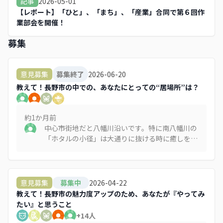
2026-05-01
記事
【レポート】「ひと」、「まち」、「産業」合同で第６回作
業部会を開催！
募集
2026-06-20
意見募集
募集終了
教えて！長野市の中での、あなたにとっての“居場所”は？
約1か月
前
中心市街地だと八幡川沿いです。特に南八幡川の
「ホタルの小径」は大通りに抜ける時に癒しを求
めて必ず通ります。ちょっと遠回りでもあえて通
ります。 長野には歴史ある善光寺用水があります
が、残念ながら大部分が暗渠になっています。今
後の街づくりとして用水の開放・整備を進めて、
2026-04-22
意見募集
募集中
歩いて楽しい（そして癒される）市街地になって
教えて！長野市の魅力度アップのため、あなたが『やってみ
ほしいです。
たい』と思うこと
+
14
人