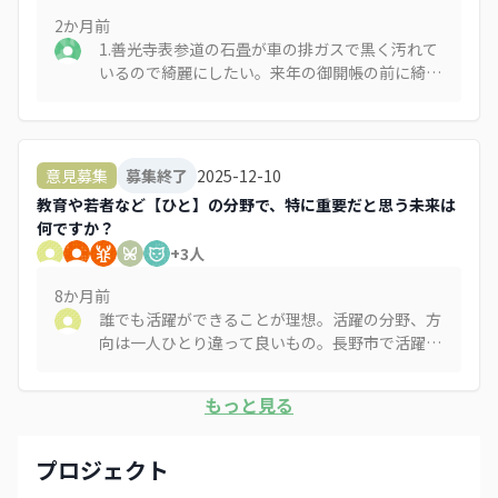
2か月
前
1.善光寺表参道の石畳が車の排ガスで黒く汚れて
いるので綺麗にしたい。来年の御開帳の前に綺麗
な状態にしておもてなしをしたい。 2.善光寺表
参道の青空駐車場が通りの景観を損ねているの
で、門前に合った塀や門、垣根を作って外から駐
車場が直接見えないようにしたい。 長野市も表
2025-12-10
意見募集
募集終了
参道にはデザインコードを設けて私有地だとして
教育や若者など【ひと】の分野で、特に重要だと思う未来は
も一定の指導をしてほしい（デザインコードに沿
何ですか？
った建物には補助金を出す） 3.インバウンド客
+
3
人
に向けて長野駅前の路地の魅力を発信したい。ま
た夜でも安心して歩けるように整備したい。
8か月
前
誰でも活躍ができることが理想。活躍の分野、方
向は一人ひとり違って良いもの。長野市で活躍し
たいと思ってもらえる基盤作りから。若い世代が
挑戦できる環境が大事。
もっと見る
プロジェクト