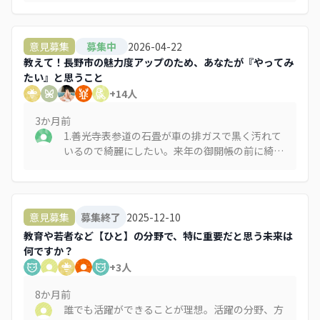
ります。 長野には歴史ある善光寺用水があります
が、残念ながら大部分が暗渠になっています。今
後の街づくりとして用水の開放・整備を進めて、
2026-04-22
意見募集
募集中
歩いて楽しい（そして癒される）市街地になって
教えて！長野市の魅力度アップのため、あなたが『やってみ
ほしいです。
たい』と思うこと
+
14
人
3か月
前
1.善光寺表参道の石畳が車の排ガスで黒く汚れて
いるので綺麗にしたい。来年の御開帳の前に綺麗
な状態にしておもてなしをしたい。 2.善光寺表
参道の青空駐車場が通りの景観を損ねているの
で、門前に合った塀や門、垣根を作って外から駐
車場が直接見えないようにしたい。 長野市も表
2025-12-10
意見募集
募集終了
参道にはデザインコードを設けて私有地だとして
教育や若者など【ひと】の分野で、特に重要だと思う未来は
も一定の指導をしてほしい（デザインコードに沿
何ですか？
った建物には補助金を出す） 3.インバウンド客
+
3
人
に向けて長野駅前の路地の魅力を発信したい。ま
た夜でも安心して歩けるように整備したい。
8か月
前
誰でも活躍ができることが理想。活躍の分野、方