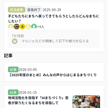
いる時に返納のことは考えません。市のバスも走
っていますが、誰の意見を聞いたのですか？市民
2025-09-29
意見募集
募集終了
の意見は聞いたのですか？回ってほしいスーパー
子どもたちにまちへ戻ってきてもらうとしたらどんなまちに
になどは止まらず、1日に来るかどうかのバスな
したい？
んて頼れません。水海道中心の考えばかりで、若
+
9
人
退
者がここから出ていくのを反対する親なんていま
せんよ
7か月
前
マルシェなどの開催して石下の魅力を伝える
記事
2026-03-05
記事
【2025年度のまとめ】みんなの声からはじまるまちづくり
2026-01-15
記事
地域活性化を目指す「AIまちづくり」若
者が戻りたくなるまちを目指して