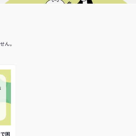
せん。
が
動で困