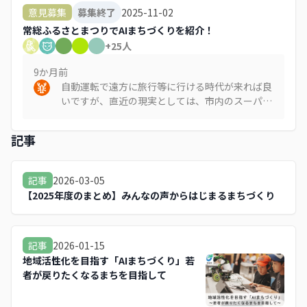
っていますが、誰の意見を聞いたのですか？市民
2025-11-02
意見募集
募集終了
の意見は聞いたのですか？回ってほしいスーパー
常総ふるさとまつりでAIまちづくりを紹介！
になどは止まらず、1日に来るかどうかのバスな
+
25
人
んて頼れません。水海道中心の考えばかりで、若
者がここから出ていくのを反対する親なんていま
9か月
前
せんよ
自動運転で遠方に旅行等に行ける時代が来れば良
いですが、直近の現実としては、市内のスーパー
や病院等に行けると良いですね。
記事
2026-03-05
記事
【2025年度のまとめ】みんなの声からはじまるまちづくり
2026-01-15
記事
地域活性化を目指す「AIまちづくり」若
者が戻りたくなるまちを目指して