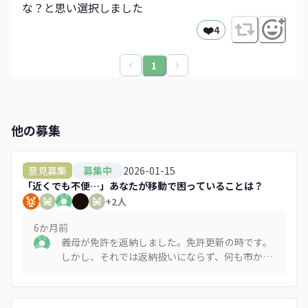
な？と思い選択しました
❤️
4
1
他の募集
2026-01-15
意見募集
募集中
「近くでも不便…」あなたが移動で困っていることは？
+
2
人
6か月
前
義母が免許を返納しました。免許更新の時です。
しかし、それでは返納扱いにならず、何も市から
の助成はありません。おかしいと思います。年寄
りは更新の時に考えます。免許の日にちが残って
いる時に返納のことは考えません。市のバスも走