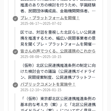
推進のあり方の検討を行うため、学識経験
者、民間団体構成員、金融機関関係者、公
募による区民で構成する検討会を設置しま
プレ・プラットフォームを開催！
した。 検討会は、令和7年5月から令和7年
2025-06-17〜2025-07-02
10月までに全5回の開催を予定しています。
区では、対話を重視した北区らしい公民連
携を推進するため、幅広い民間事業者の意
見を聞くプレ・プラットフォームを開催し
ました。
皆さんの声でつくる、公民連携のこれから
2025-08-08〜2025-10-15
（仮称）北区公民連携推進条例の制定に向
けた検討会での議論（公民連携ガイドライ
ン、民間提案制度、公民連携プラットフォ
ーム）の参考として、意見を広く募集！
パブリックコメントを実施中！
2025-12-10〜2026-01-15
「（仮称）東京都北区公民連携推進条例の
基本的な考え方（案）」と「北区公民連携
ガイドライン（案）」について広く意見を