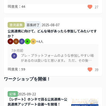
た。
意見
：
44
27
2025-08-07
意見募集
募集終了
公民連携に向けて、どんな場があったら参加してみたいです
か？
+
4
人
や
え
き
東
U
7か月
前
プレ・プラットフォームのような参加しやすい場
き
があるのは良いなと思います。 ただ、その後に
どういうことにつながるかが大事だと感じまし
意見
：
59
39
た。(Volume2インタビュー一部抜粋) インタビ
ューのVolume2でお話をされていたことがまさに
ワークショップを開催！
それで、プレプラットフォー厶の取り組みは有用
で、その後どうなるかという事が大事だと思いま
した。 北区の直近の事例ではブランディングサポ
2025-09-22
記事
ーターがありますが、意思を持って応募してきた
【レポート】ホンネで語る公民連携～公
人たちの熱量があるうちに、何らかの方策で熱量
民連携アップデート会議～を開催！
の行き先を交通整理しないともったいないと思い