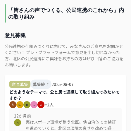
「皆さんの声でつくる、公民連携のこれから」内
の取り組み
意見募集
公民連携の仕組みづくりに向けて、みなさんのご意見をお聞かせ
ください！ プレ・プラットフォームで意見を出し切れなかった
方、北区の公民連携にご興味をお持ちの方はぜひ回答のご協力を
お願いします。
2025-08-07
意見募集
募集終了
どのようなテーマで、公と民で連携して取り組んでみたいで
すか？
+
2
人
え
山
R
し
の
12か月
前
実はスポーツ環境が整う北区。他自治体での検証
R
を進めていくと、北区の環境の良さを改めて感じ