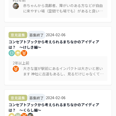
赤ちゃんから高齢者、障がいのある方などが自由
に来やすい場（空間でも場でも）があると良いと
思います。繋ぐ人がいることで、安定的に人を呼
ぶことができます。 困った事があっても駆け込め
る場にもなります。行政、社協のパイプ役も同時
に担うことで、ワンストップ窓口にもなり得るの
2024-02-06
意見募集
募集終了
かと思います。
コンセプトブックから考えられるまちなかのアイディア
は？ ～けしき編～
2年以上
前
大きな崖が駅前にあるインパクトは大きいと思い
ます 神社に古道もあるし、見るだけじゃなくて、
近くに感じられる(行ける)…と楽しそうです
2024-02-06
意見募集
募集終了
コンセプトブックから考えられるまちなかのアイディア
は？ ～くらし編～