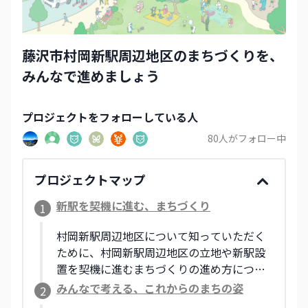
藤沢市村岡新駅周辺地区のまちづくりを、
みんなで進めましょう
プロジェクト
をフォローしている人
80
人がフォロー中
プロジェクトマップ
新駅を契機に進む、まちづくり
1
村岡新駅周辺地区について知っていただく
ために、村岡新駅周辺地区の立地や新駅設
置を契機に進むまちづくりの進め方につい
て紹介します。また、2021年に策定したま
みんなで考える、これからのまちの姿
2
ちづくり方針と、その検討内容についても