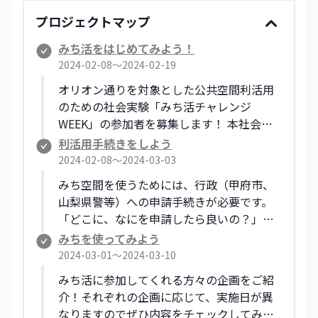
プロジェクトマップ
みち活をはじめてみよう！
2024-02-08〜2024-02-19
オリオン通りを対象とした公共空間利活用
のための社会実験「みち活チャレンジ
WEEK」の参加者を募集します！ 本社会実
験は、まちの空間である公共空間をより使
利活用手続きをしよう
いやすい環境にすることで、まちの魅力化
2024-02-08〜2024-03-03
を目指す実験的な取り組みです。 こんなこ
みち空間を使うためには、行政（甲府市、
とできるかな？と迷うことでも、まずは気
山梨県警等）への申請手続きが必要です。
軽にご相談ください。 関心のある方、参加
「どこに、なにを申請したら良いの？」が
してみたいという方は、「相談シート」に
分かりづらいという声から、本社会実験で
みちを使ってみよう
記入の上、甲府市地域デザイン課へご連絡
は、期間限定の『みち使いガイドブック』
2024-03-01〜2024-03-10
ください。
を作成しました。 ガイドブックを活用し
みち活に参加してくれる方々の企画をご紹
て、申請手続きにチャレンジしてみましょ
介！それぞれの企画に応じて、実施日が異
う！
なりますのでぜひ内容をチェックしてみて