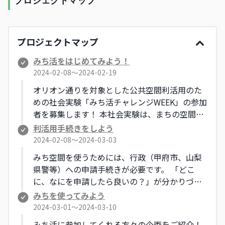
プロジェクトマップ
プロジェクトマップ
みち活をはじめてみよう！
2024-02-08〜2024-02-19
オリオン通りを対象とした公共空間利活用のた
めの社会実験「みち活チャレンジWEEK」の参加
者を募集します！ 本社会実験は、まちの空間で
ある公共空間をより使いやすい環境にすること
利活用手続きをしよう
で、まちの魅力化を目指す実験的な取り組みで
2024-02-08〜2024-03-03
す。 こんなことできるかな？と迷うことでも、
みち空間を使うためには、行政（甲府市、山梨
まずは気軽にご相談ください。 関心のある方、
県警等）への申請手続きが必要です。 「どこ
参加してみたいという方は、「相談シート」に
に、なにを申請したら良いの？」が分かりづら
記入の上、甲府市地域デザイン課へご連絡くだ
いという声から、本社会実験では、期間限定の
みちを使ってみよう
さい。
『みち使いガイドブック』を作成しました。 ガ
2024-03-01〜2024-03-10
イドブックを活用して、申請手続きにチャレン
みち活に参加してくれる方々の企画をご紹介！