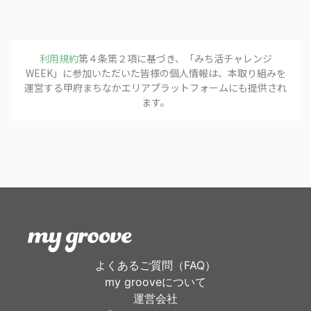
利用規約
第４条第２項に基づき、「
みち活チャレンジ
フォローする
WEEK
」に参加いただいた皆様の個人情報は、本取り組みを
運営する
甲府まちなかエリアプラットフォーム
にも提供され
ます。
よくあるご質問（FAQ）
my grooveについて
運営会社