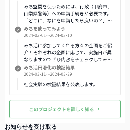
を目指す実験的な取り組みです。 こんなこ
みち空間を使うためには、行政（甲府市、
とできるかな？と迷うことでも、まずは気
山梨県警等）への申請手続きが必要です。
軽にご相談ください。 関心のある方、参加
「どこに、なにを申請したら良いの？」が
してみたいという方は、「相談シート」に
分かりづらいという声から、本社会実験で
みちを使ってみよう
記入の上、甲府市地域デザイン課へご連絡
は、期間限定の『みち使いガイドブック』
2024-03-01〜2024-03-10
ください。
を作成しました。 ガイドブックを活用し
みち活に参加してくれる方々の企画をご紹
て、申請手続きにチャレンジしてみましょ
介！それぞれの企画に応じて、実施日が異
う！
なりますのでぜひ内容をチェックしてみて
くださいね。【社会実験実施日：
みち活円滑化の検証結果
3/4（月）〜3/10（日）】
2024-03-11〜2024-03-29
社会実験の検証結果を公表します。
この
プロジェクト
を詳しく知る
お知らせを受け取る