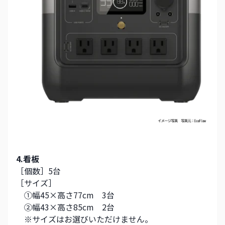
4.看板
［個数］5台
［サイズ］
　①幅45×高さ77cm　3台
　②幅43×高さ85cm　2台
　※サイズはお選びいただけません。