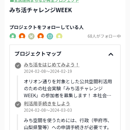
みち活チャレンジWEEK
プロジェクト
をフォローしている人
68
人がフォロー中
プロジェクトマップ
みち活をはじめてみよう！
2024-02-08〜2024-02-19
オリオン通りを対象とした公共空間利活用
のための社会実験「みち活チャレンジ
WEEK」の参加者を募集します！ 本社会実
験は、まちの空間である公共空間をより使
利活用手続きをしよう
いやすい環境にすることで、まちの魅力化
2024-02-08〜2024-03-03
を目指す実験的な取り組みです。 こんなこ
みち空間を使うためには、行政（甲府市、
とできるかな？と迷うことでも、まずは気
山梨県警等）への申請手続きが必要です。
軽にご相談ください。 関心のある方、参加