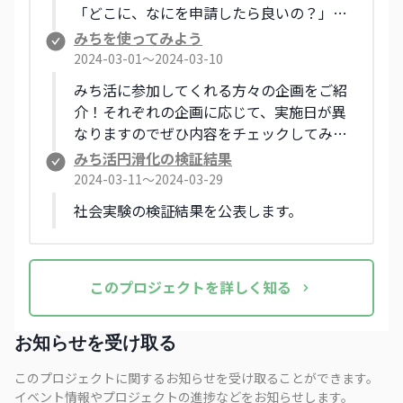
「どこに、なにを申請したら良いの？」が
してみたいという方は、「相談シート」に
分かりづらいという声から、本社会実験で
みちを使ってみよう
記入の上、甲府市地域デザイン課へご連絡
は、期間限定の『みち使いガイドブック』
2024-03-01〜2024-03-10
ください。
を作成しました。 ガイドブックを活用し
みち活に参加してくれる方々の企画をご紹
て、申請手続きにチャレンジしてみましょ
介！それぞれの企画に応じて、実施日が異
う！
なりますのでぜひ内容をチェックしてみて
くださいね。【社会実験実施日：
みち活円滑化の検証結果
3/4（月）〜3/10（日）】
2024-03-11〜2024-03-29
社会実験の検証結果を公表します。
この
プロジェクト
を詳しく知る
お知らせを受け取る
このプロジェクトに関するお知らせを受け取ることができます。
イベント情報やプロジェクトの進捗などをお知らせします。