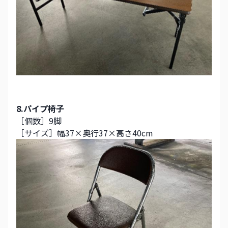
8.パイプ椅子
［個数］9脚
［サイズ］幅37×奥行37×高さ40cm