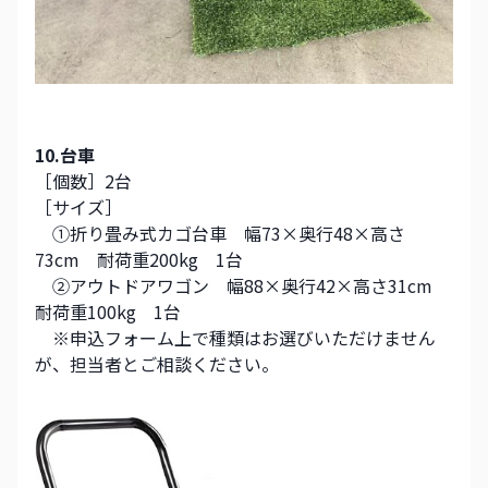
10.台車
［個数］2台
［サイズ］
　①折り畳み式カゴ台車　幅73×奥行48×高さ
73cm　耐荷重200kg　1台
　②アウトドアワゴン　幅88×奥行42×高さ31cm　
耐荷重100kg　1台
　※申込フォーム上で種類はお選びいただけません
が、担当者とご相談ください。