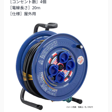
［コンセント数］4個
［電線長さ］20ⅿ
［仕様］屋外用