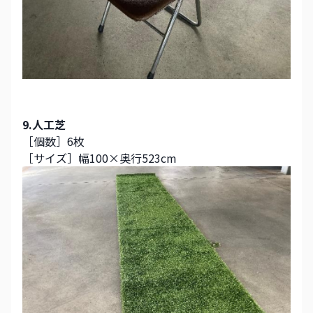
9.人工芝
［個数］6枚
［サイズ］幅100×奥行523cm