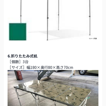
6.折りたたみ式机
［個数］3台
［サイズ］幅180×奥行80×高さ70cm