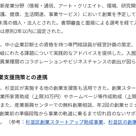
新産業分野（情報・通信、アート・クリエイト、環境、研究開
護、健康、生活関連、事業サービス）において創業を予定して
未満の個人・法人とされた。書類審査と面接による選考を経て
は原則2年以内に設定された。
、中小企業診断士の資格を持つ専門相談員が経営計画の策定、
岐にわたる課題について実践的なアドバイスを提供した。入居
異業種間のコラボレーションやビジネスチャンスの創出が図ら
業支援施策との連携
、杉並区が実施する他の創業支援策も活用できた。創業スター
業所家賃助成（上限30万円）やホームページ等作成助成（上限
また、産業振興センターでの無料創業相談、年2回の創業セミ
創業前の準備段階から事業の軌道に乗るまで切れ目のないサポ
。 （参考：
杉並区創業スタートアップ助成事業
、
杉並区の創