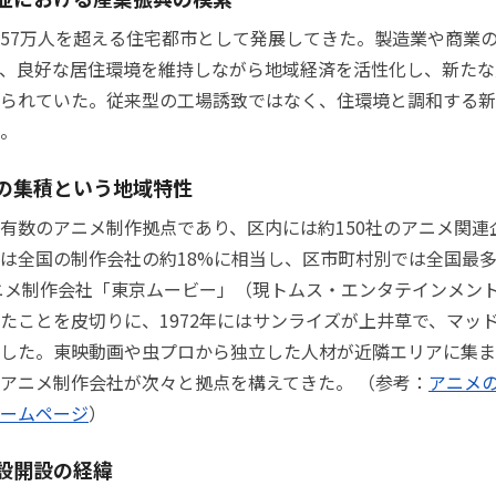
57万人を超える住宅都市として発展してきた。製造業や商業
、良好な居住環境を維持しながら地域経済を活性化し、新たな
られていた。従来型の工場誘致ではなく、住環境と調和する新
。
の集積という地域特性
有数のアニメ制作拠点であり、区内には約150社のアニメ関連
は全国の制作会社の約18%に相当し、区市町村別では全国最
アニメ制作会社「東京ムービー」（現トムス・エンタテインメン
たことを皮切りに、1972年にはサンライズが上井草で、マッ
した。東映動画や虫プロから独立した人材が近隣エリアに集ま
アニメ制作会社が次々と拠点を構えてきた。 （参考：
アニメ
ームページ
）
設開設の経緯