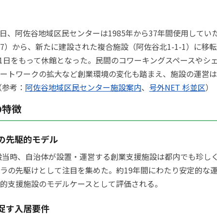
月18日、阿佐谷地域区民センターは1985年から37年間使用して
7-17）から、新たに建設された複合施設（阿佐谷北1-1-1）に移
3月1日をもって休館となった。民間のコワーキングスペースやシ
ートワークの拡大など創業環境の変化も踏まえ、施設の運営は
（参考：
阿佐谷地域区民センター施設案内
、
号外NET 杉並区
）
の特徴
の先駆的モデル
開設当時、自治体が設置・運営する創業支援施設は都内でも珍し
ラの先駆けとして注目を集めた。約19年間にわたり安定的な
的支援施設のモデルケースとして評価される。
促す入居要件