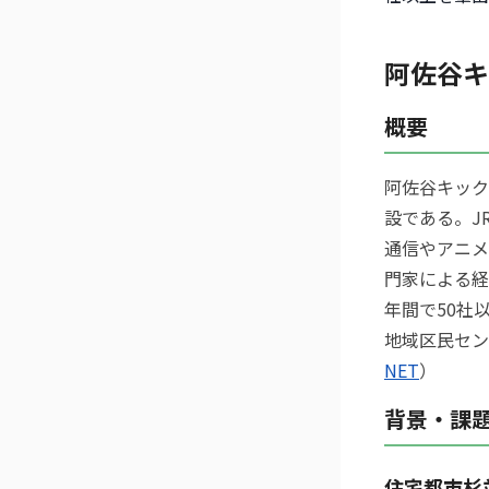
阿佐谷キ
概要
阿佐谷キック
設である。J
通信やアニメ
門家による経
年間で50社
地域区民セン
NET
）
背景・課
住宅都市杉