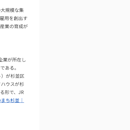
の大規模な集
雇用を創出す
産業の育成が
企業が所在し
多である。
ト）が杉並区
ドハウスが杉
る形で、JR
のまち杉並｜