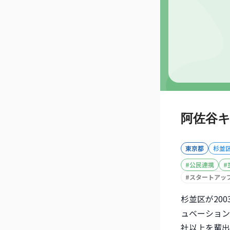
阿佐谷キ
東京都
杉並
#
公民連携
#
#
スタートアッ
杉並区が20
ュベーション
社以上を輩出