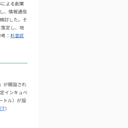
体による創業
し、情報通信
検討した。そ
を策定し、地
参考：
杉並区
ス」が開設され
定インキュベ
ートル）が設
ET
）