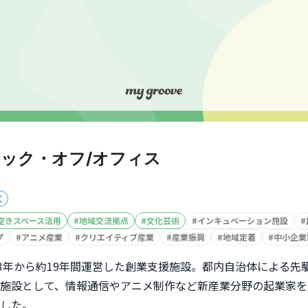
ック・オフ/オフィス
区
空きスペース活用
#
地域交流拠点
#
文化芸術
#
インキュベーション施設
#
プ
#
アニメ産業
#
クリエイティブ産業
#
産業振興
#
地域定着
#
中小企業
03年から約19年間運営した創業支援施設。都内自治体による先
施設として、情報通信やアニメ制作など新産業分野の起業家を
した。