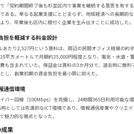
て「契約期間終了後も杉並区内で事業を継続する意思を有する
である。単なる起業支援にとどまらず、地域経済への長期的な
より、卒業後も区内に根付く企業を生み出すことに成功した。
負担を軽減する料金設計
ルあたり2,527円という賃料は、周辺の民間オフィス相場の約
10平方メートルで月額約25,000円程度となり、電気・水道・
費も含まれていた。保証金は賃料の3か月分で、退去時に無利
とし、創業初期の資金負担を最小限に抑えた。
報通信環境
イバー回線（100Mbps）を完備し、24時間365日利用可能な
年当時としては先進的なICT環境であり、情報通信産業やクリエ
て魅力的な拠点となった。
の成果