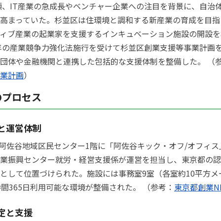
初頭、IT産業の急成長やベンチャー企業への注目を背景に、自治
高まっていた。杉並区は住環境と調和する新産業の育成を目指
ィブ産業の起業家を支援するインキュベーション施設の開設を
4年の産業競争力強化法施行を受けて杉並区創業支援等事業計画
団体や金融機関と連携した包括的な支援体制を整備した。 （
業計画
）
のプロセス
と運営体制
月、阿佐谷地域区民センター1階に「阿佐谷キック・オフ/オフィ
業振興センター就労・経営支援係が運営を担当し、東京都の認
として位置づけられた。施設には事務室9室（各室約10平方メ
時間365日利用可能な環境が整備された。 （参考：
東京都創業N
定と支援