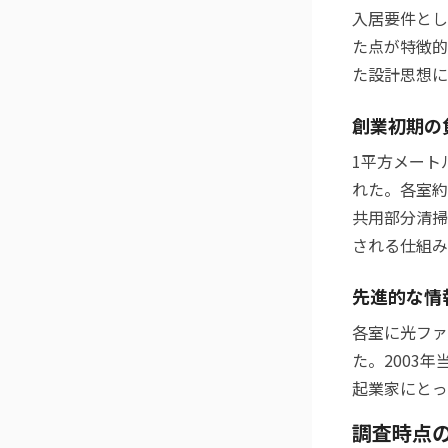
入居要件とし
た点が特徴的
た設計思想に
創業初期の
1平方メート
れた。各室約
共用部分清掃
される仕組み
先進的な情
各室に光ファ
た。2003
起業家にとっ
調査時点