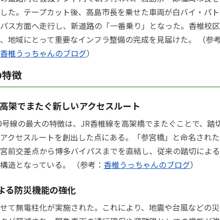
した。テープカット後、高島市長を乗せた車両が白バイ・パト
パス方面へ走行し、新道路の「一番乗り」となった。香椎校区
、地域にとって重要なインフラ整備の完成を見届けた。 （参
香椎うっちゃんのブログ
）
の特徴
を高架でまたぐ新しいアクセスルート
00号線の最大の特徴は、JR香椎線を高架橋でまたぐことで、踏
アクセスルートを創出した点にある。「参宮橋」と命名された
宮前交差点から博多バイパスまでを直結し、従来の踏切による
構造となっている。 （参考：
香椎うっちゃんのブログ
）
よる防災機能の強化
せて無電柱化が実施された。これにより、地震や台風などの災