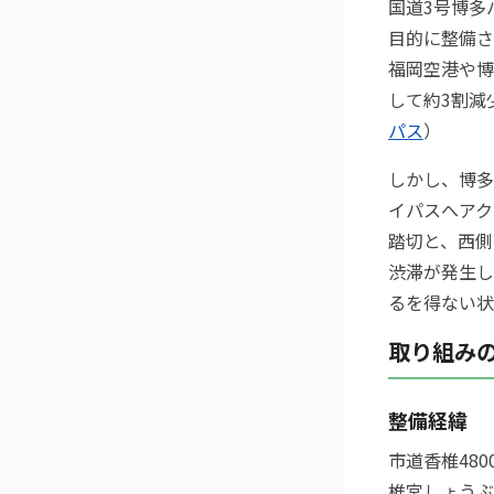
国道3号博多
目的に整備さ
福岡空港や博
して約3割減
パス
）
しかし、博多
イパスへアク
踏切と、西側
渋滞が発生し
るを得ない状
取り組み
整備経緯
市道香椎48
椎宮しょうぶ