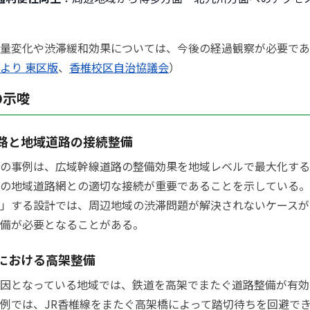
量変化や渋滞緩和効果については、今後の経過観察が必要であ
より 東区版
、
香椎校区自治協議会
）
の示唆
路と地域道路の接続整備
の事例は、広域幹線道路の整備効果を地域レベルで最大化する
の地域道路網との適切な接続が重要であることを示している。
」する設計では、周辺地域の渋滞問題が解決されないケースが
備が必要となることがある。
における高架整備
因となっている地域では、鉄道を高架でまたぐ道路整備が有効
例では、JR香椎線をまたぐ高架橋によって踏切待ちを回避で