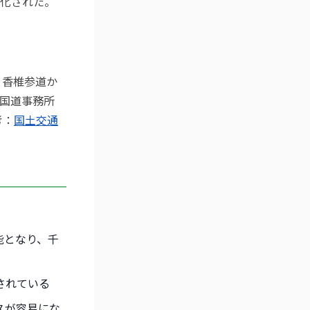
化された。
、香椎参道か
国道事務所
考：
国土交通
能となり、千
されている
スが容易にな