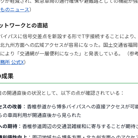
クが軽減され、緊急車両の通行確保や避難路としての機能が強
ものニュース
）
ットワークとの直結
バイパスに信号交差点を新設する形でT字接続することにより
北九州方面への広域アクセスが容易になった。国土交通省福岡
により「交通網が一層便利になった」と発表している。 （参
務所 公式X
）
の成果
月1日の開通直後の状況として、以下の点が確認されている：
セスの改善
：香椎参道から博多バイパスへの直接アクセスが可
らの車両利用が開通直後から見られた
への期待
：香椎参道周辺の交通混雑緩和に寄与することが期待
通利便性向上
：周辺地域から博多方面・北九州方面へのアクセ