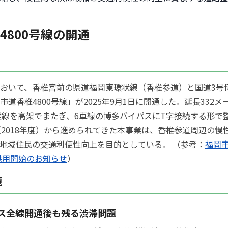
4800号線の開通
おいて、香椎宮前の県道福岡東環状線（香椎参道）と国道3号
市道香椎4800号線」が2025年9月1日に開通した。延長332
椎線を高架でまたぎ、6車線の博多バイパスにT字接続する形で
（2018年度）から進められてきた本事業は、香椎参道周辺の慢
地域住民の交通利便性向上を目的としている。 （参考：
福岡
」供用開始のお知らせ
）
題
ス全線開通後も残る渋滞問題