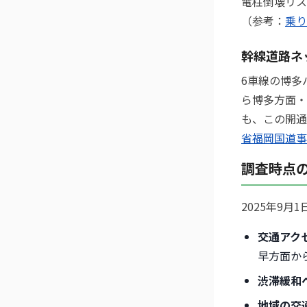
電柱倒壊リス
（参考：
乗り
幹線道路ネ
6車線の博多
ら博多方面・
も、この開通
省福岡国道事
調査時点
2025年9
交通アク
早方面か
渋滞緩和
地域の交