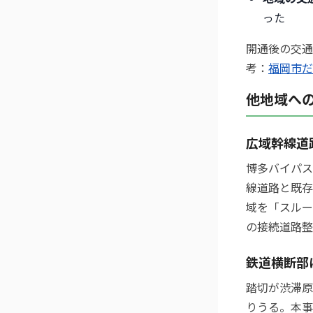
った
開通後の交通
考：
福岡市だ
他地域へ
広域幹線道
博多バイパス
線道路と既存
域を「スルー
の接続道路整
鉄道横断部
踏切が渋滞原
りうる。本事