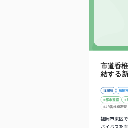
市道香椎
結する
福岡県
福岡
#
都市整備
#
#
JR香椎線高架
福岡市東区で
バイパスを直