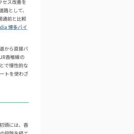
クセス改善を
線道路として、
開通前と比較
edia 博多バイ
道から直接バ
JR香椎線の
とで慢性的な
ートを使わざ
年初頭には、香
の段階を経て