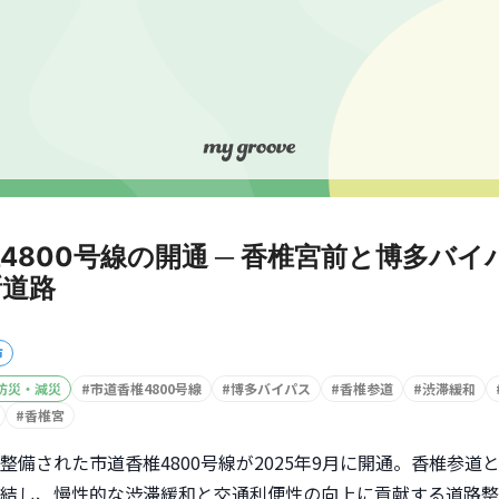
4800号線の開通 ─ 香椎宮前と博多バイ
新道路
市
防災・減災
#
市道香椎4800号線
#
博多バイパス
#
香椎参道
#
渋滞緩和
#
香椎宮
整備された市道香椎4800号線が2025年9月に開通。香椎参道
結し、慢性的な渋滞緩和と交通利便性の向上に貢献する道路整