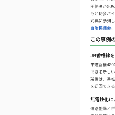
関係者が出席
もと博多バイ
式典に参列し
自治協議会
、
この事例
JR香椎線
市道香椎48
できる新しい
架橋は、香椎
を迂回できる
無電柱化に
道路整備と併