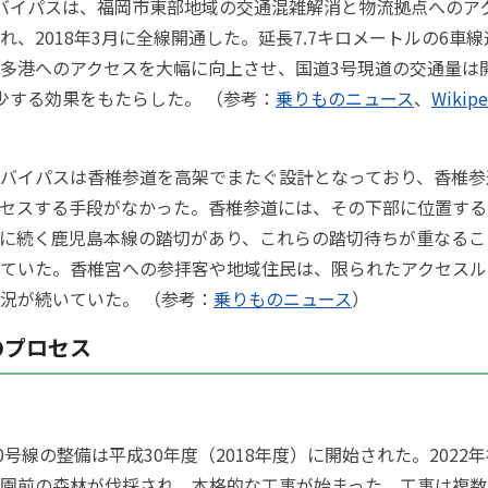
バイパスは、福岡市東部地域の交通混雑解消と物流拠点へのア
れ、2018年3月に全線開通した。延長7.7キロメートルの6車
多港へのアクセスを大幅に向上させ、国道3号現道の交通量は
少する効果をもたらした。 （参考：
乗りものニュース
、
Wikip
バイパスは香椎参道を高架でまたぐ設計となっており、香椎参
セスする手段がなかった。香椎参道には、その下部に位置する
に続く鹿児島本線の踏切があり、これらの踏切待ちが重なるこ
ていた。香椎宮への参拝客や地域住民は、限られたアクセスル
況が続いていた。 （参考：
乗りものニュース
）
のプロセス
00号線の整備は平成30年度（2018年度）に開始された。2022
園前の森林が伐採され、本格的な工事が始まった。工事は複数