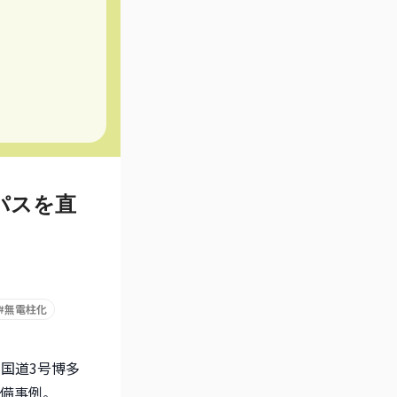
パスを直
#
無電柱化
と国道3号博多
備事例。