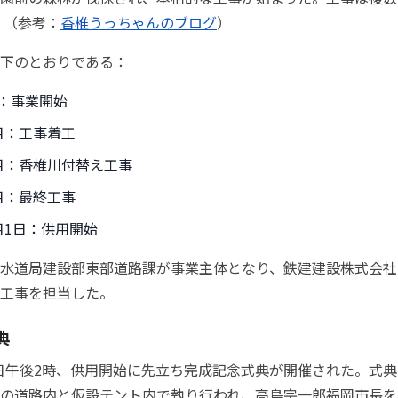
 （参考：
香椎うっちゃんのブログ
）
下のとおりである：
度：事業開始
3月：工事着工
3月：香椎川付替え工事
6月：最終工事
9月1日：供用開始
水道局建設部東部道路課が事業主体となり、鉄建建設株式会社
工事を担当した。
典
月1日午後2時、供用開始に先立ち完成記念式典が開催された。式
の道路内と仮設テント内で執り行われ、高島宗一郎福岡市長を