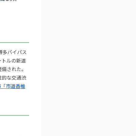
博多バイパス
メートルの新道
整備された。
性的な交通渋
市「市道香椎