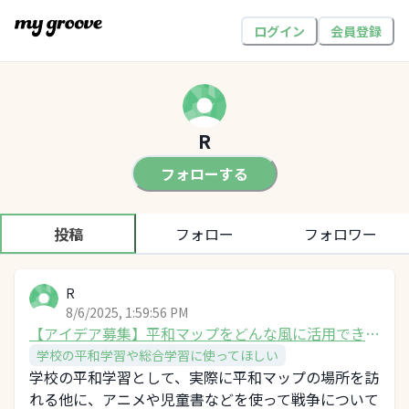
ログイン
会員登録
R
フォローする
投稿
フォロー
フォロワー
R
8/6/2025, 1:59:56 PM
【アイデア募集】平和マップをどんな風に活用できる
と良いかを考えよう！
学校の平和学習や総合学習に使ってほしい
学校の平和学習として、実際に平和マップの場所を訪
れる他に、アニメや児童書などを使って戦争について