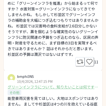
めに「グリーンインフラを推進」から始まるって何で
すか？ 水害対策＝グリーンインフラになってきてや
しませんかね。 もしかして杉並区でグリーンインフ
ラの補助金を大幅につぎ込むつもりではありませんか
ね。 杉並区では災害時の食料支給が2.6日分しかない
そうですが、藁を掴むような確実性のないグリーンイ
ンフラに防災関連の予算をつぎ込むのなら、区民の声
明・財産を守るために、まず目標の3日を実現するべ
きではありませんか？ 話はそれからだと思います。
杉並区の予算は潤沢ではないはずです。
11
bmphi3NS
10/4/2024, 12:47:15 PM
グリーンインフラについて、知りたいことは何です
か？
その他
能登豪雨災害を見てほしい。大地はスポンジではあり
ません。 ましてや杉並区は4つの川を抱えている谷底