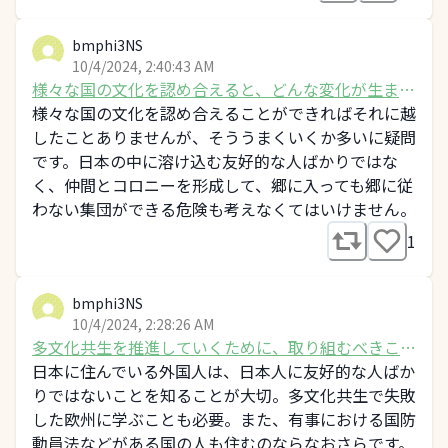
bmphi3NS
10/4/2024, 2:40:43 AM
様々な国の文化を認め合えると、どんな変化が生まれ
ると思いますか？
様々な国の文化を認め合えることができればそれに越
したことありませんが、そううまくいくか多いに疑問
です。日本の中に溶け込む友好的な人ばかりではな
く、仲間とコロニーを形成して、郷に入っても郷に従
わない集団ができる危険も考えなくてはいけません。
1
bmphi3NS
10/4/2024, 2:28:26 AM
多文化共生を推進していくために、取り組むべきこと
は？
日本に住んでいる外国人は、日本人に友好的な人ばか
りではないことを知ることが大切。多文化共生で失敗
した欧州に学ぶことも必要。また、有事における国防
動員法などがある国の人も住むのならなおさらです。