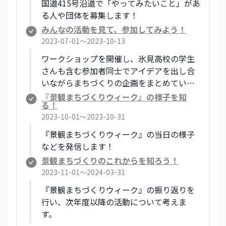
国道415号沿道で「やってみたいこと」があ
る人や団体を募集します！
みんなの活動を見て、参加してみよう！
2023-07-01〜2023-10-13
ワークショップを開催し、氷見高校の学生
さんも含む参加者同士でアイデアを出し合
いながらまちづくりの企画をまとめていき
ます！ 実施される企画のご紹介や、実際
『景観まちづくりウィーク』の様子を知
る！
の活動にご協力いただける方の募集も行っ
2023-10-01〜2023-10-31
ています！
『景観まちづくりウィーク』の当日の様子
などを発信します！
景観まちづくりのこれからを知ろう！
2023-11-01〜2024-03-31
『景観まちづくりウィーク』の振り返りを
行い、次年度以降の活動について考えま
す。