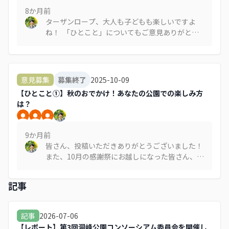
して、それをもとにアスレチック遊具も作りかえ
8か月
前
ていかないとですよね。 そういうことをみんな
ターザンロープ、大人も子どもも楽しいですよ
で知恵を出し合いながら検討していく、少し時間
ね！ 「ひとこと」についてもご意見ありがとう
はかかると思いますが、それこそが市民参加の分
ございます。 多様な方が参加しやすい場にしてい
科会で取り組むべきテーマの一つなんじゃないで
きたいと考えていますし、フリーテーマの場につ
しょうか。
いては検討しますね。 この場で話したいテーマ
でも良いですし、ぜひほかの方からもまたご意見
2025-10-09
意見募集
募集終了
いただけましたら🙏
【ひとこと①】秋のおでかけ！あなたの公園での楽しみ方
は？
9か月
前
皆さん、投稿いただきありがとうございました！
また、10月の感謝祭にお越しになった皆さん、あ
りがとうございました！ (感謝祭については、改
めてレポートも作成中です。またサイト内で公開
記事
しますので、少しをお待ちを..) 「教えて！洞峰公
園でのアスレチックの楽しみ方は？」というテー
マで、感謝祭でもいろいろとご意見をいただいた
2026-07-06
記事
アスレチックについて、ひとことを募集していま
【レポート】第3回洞峰公園コンソーシアム委員会を開催し