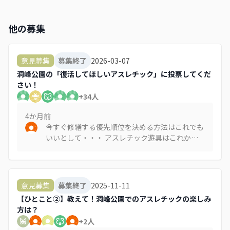
他の募集
2026-03-07
意見募集
募集終了
洞峰公園の「復活してほしいアスレチック」に投票してくだ
さい！
+
34
人
4か月
前
今すぐ修繕する優先順位を決める方法はこれでも
いいとして・・・ アスレチック遊具はこれから
も次々に老朽化して使えなくなっていくと思うん
ですが、その都度部分的に修繕するだけなら、ア
スレチック遊具がだんだんつまらなくなって、洞
峰公園全体の魅力も薄れていくと思うんですよ。
2025-11-11
意見募集
募集終了
洞峰公園としてどんな遊具があるといいのか、ア
【ひとこと②】教えて！洞峰公園でのアスレチックの楽しみ
スレチック遊具に何を求められているか、たぶん
方は？
今の時代の新しい形があるはずですよね。 それ
+
2
人
なら、今から新しい魅力的な遊具のあり方を検討