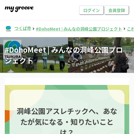
ログイン
会員登録
つくば市
#DohoMeet | みんなの洞峰公園プロジェクト
こ
#DohoMeet | みんなの洞峰公園プロ
ジェクト
洞峰公園アスレチックへ、あな
たが気になる・知りたいこと
は？