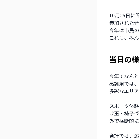
10月25日に
参加された皆
今年は市民の
これも、みん
当日の様
今年でなんと
感謝祭では、
多彩なエリア
スポーツ体験
け玉・椅子づ
外で横断的に
合計では、述