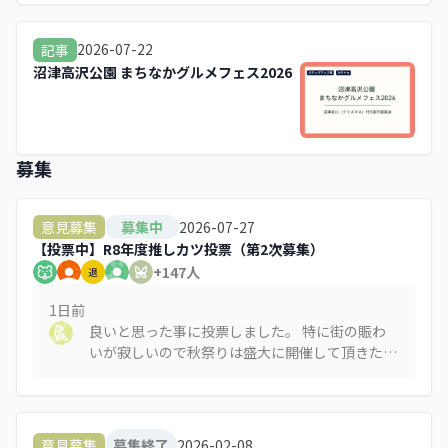
2026-07-22
記事
沼津高沢公園 まちなかグルメフェス2026
募集
2026-07-27
意見募集
募集中
【投票中】R8年度推しカツ投票（第2次募集）
+
147
人
退
1日
前
良いと思った事に投票しました。 特に街の賑わ
いが寂しいので秋祭りは盛大に開催して頂きた
い！ 沼津の文化、芸術また観光資源である事に
は間違いないと思います。 何故、市として応援し
てこなかったのか？沼津の七不思議
2026-02-08
意見募集
募集終了