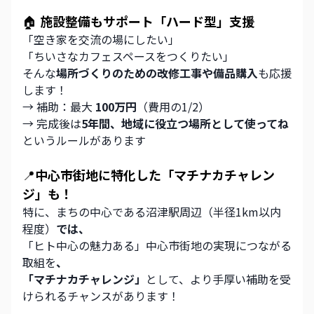
🏠 
施設整備もサポート「ハード型」支援
「空き家を交流の場にしたい」
「ちいさなカフェスペースをつくりたい」
そんな
場所づくりのための改修工事や備品購入
も応援
します！
→ 補助：最大 
100万円
（費用の1/2）
→ 完成後は
5年間、地域に役立つ場所として使ってね
というルールがあります
📍
中心市街地に特化した「マチナカチャレン
ジ」も！
特に、まちの中心である沼津駅周辺（半径1km以内
程度）
では、
「ヒト中心の魅力ある」中心市街地の実現につながる
取組を
、
「マチナカチャレンジ」
として、より手厚い補助を受
けられるチャンスがあります！