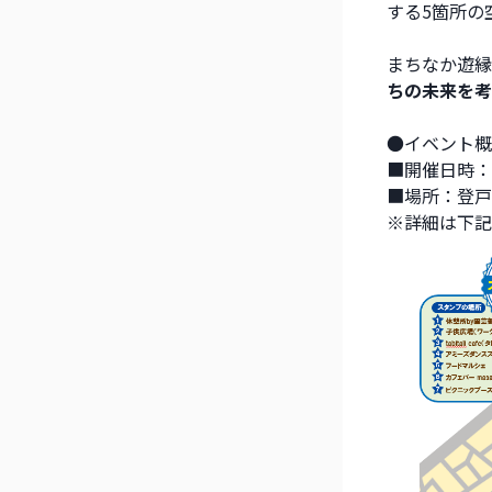
する5箇所の
まちなか遊縁
ちの未来を考
●イベント概
■開催日時：
■場所：登戸2
※詳細は下記