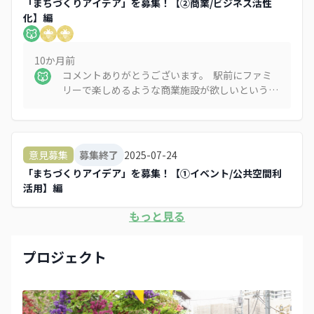
「まちづくりアイデア」を募集！【②商業/ビジネス活性
化】編
10か月
前
コメントありがとうございます。 駅前にファミ
リーで楽しめるような商業施設が欲しいというご
意見、地域の暮らしや利便性を高めるうえで非常
に重要な視点と受け止めております。 現在、地
域では「地域主体によるまちづくり」や「個性あ
る空間づくり」を重視した取り組みを進めてお
2025-07-24
意見募集
募集終了
り、いただいたようなニーズも大切にしながら、
「まちづくりアイデア」を募集！【①イベント/公共空間利
この地域の魅力向上につながる方法を模索してま
活用】編
いります。 今後とも、まちづくりへのご理解と
ご協力をよろしくお願いいたします。
もっと見る
プロジェクト