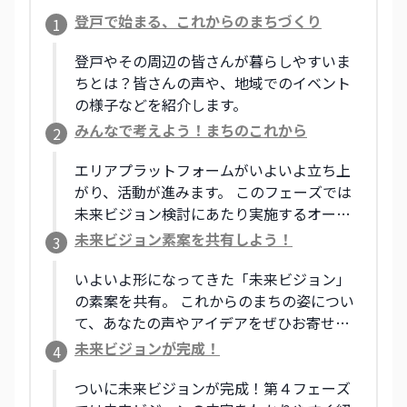
登戸で始まる、これからのまちづくり
1
登戸やその周辺の皆さんが暮らしやすいま
ちとは？皆さんの声や、地域でのイベント
の様子などを紹介します。
みんなで考えよう！まちのこれから
2
エリアプラットフォームがいよいよ立ち上
がり、活動が進みます。 このフェーズでは
未来ビジョン検討にあたり実施するオープ
ンミーティングなどの様子をレポートし、
未来ビジョン素案を共有しよう！
3
皆さんからのアイデアも募ります。 これか
らの登戸・向ヶ丘遊園周辺について、あな
いよいよ形になってきた「未来ビジョン」
たも一緒に考えてみませんか？
の素案を共有。 これからのまちの姿につい
て、あなたの声やアイデアをぜひお寄せく
ださい。
未来ビジョンが完成！
4
ついに未来ビジョンが完成！第４フェーズ