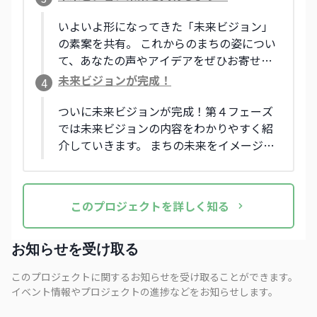
皆さんからのアイデアも募ります。 これか
らの登戸・向ヶ丘遊園周辺について、あな
いよいよ形になってきた「未来ビジョン」
たも一緒に考えてみませんか？
の素案を共有。 これからのまちの姿につい
て、あなたの声やアイデアをぜひお寄せく
ださい。
未来ビジョンが完成！
4
ついに未来ビジョンが完成！第４フェーズ
では未来ビジョンの内容をわかりやすく紹
介していきます。 まちの未来をイメージし
ながら、自分にできることや関わり方のき
っかけを見つけてみませんか？
この
プロジェクト
を詳しく知る
お知らせを受け取る
このプロジェクトに関するお知らせを受け取ることができます。
イベント情報やプロジェクトの進捗などをお知らせします。