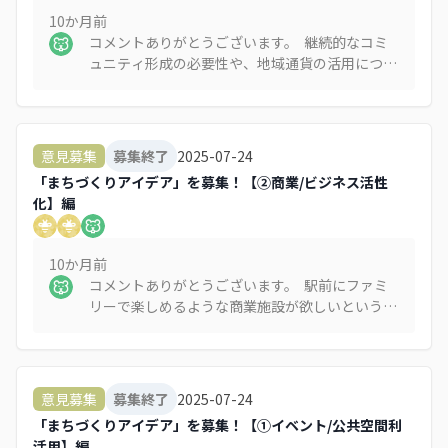
10か月
前
コメントありがとうございます。 継続的なコミ
ュニティ形成の必要性や、地域通貨の活用につい
てのご提案、大変参考になりました。「まちのコ
イン」の仕組みについても、地域のつながりを促
進する新たな手段として、今後の検討材料とさせ
ていただきます。ご紹介いただいた情報も含め、
2025-07-24
意見募集
募集終了
貴重なご意見をありがとうございました。
「まちづくりアイデア」を募集！【②商業/ビジネス活性
化】編
10か月
前
コメントありがとうございます。 駅前にファミ
リーで楽しめるような商業施設が欲しいというご
意見、地域の暮らしや利便性を高めるうえで非常
に重要な視点と受け止めております。 現在、地
域では「地域主体によるまちづくり」や「個性あ
る空間づくり」を重視した取り組みを進めてお
2025-07-24
意見募集
募集終了
り、いただいたようなニーズも大切にしながら、
「まちづくりアイデア」を募集！【①イベント/公共空間利
この地域の魅力向上につながる方法を模索してま
活用】編