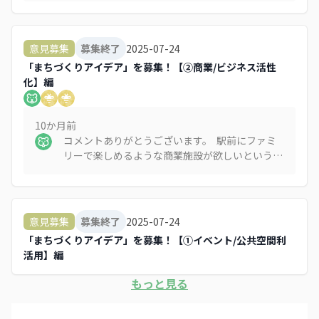
イン」の仕組みについても、地域のつながりを促
進する新たな手段として、今後の検討材料とさせ
ていただきます。ご紹介いただいた情報も含め、
2025-07-24
意見募集
募集終了
貴重なご意見をありがとうございました。
「まちづくりアイデア」を募集！【②商業/ビジネス活性
化】編
10か月
前
コメントありがとうございます。 駅前にファミ
リーで楽しめるような商業施設が欲しいというご
意見、地域の暮らしや利便性を高めるうえで非常
に重要な視点と受け止めております。 現在、地
域では「地域主体によるまちづくり」や「個性あ
る空間づくり」を重視した取り組みを進めてお
2025-07-24
意見募集
募集終了
り、いただいたようなニーズも大切にしながら、
「まちづくりアイデア」を募集！【①イベント/公共空間利
この地域の魅力向上につながる方法を模索してま
活用】編
いります。 今後とも、まちづくりへのご理解と
ご協力をよろしくお願いいたします。
もっと見る