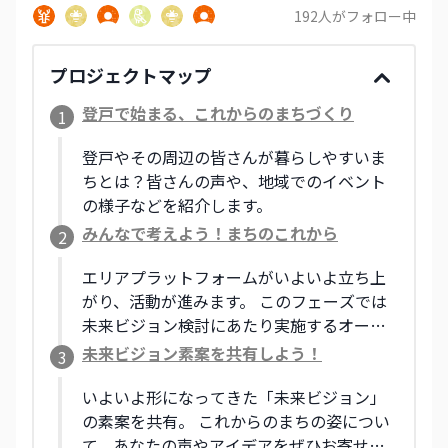
192
人がフォロー中
プロジェクトマップ
登戸で始まる、これからのまちづくり
1
登戸やその周辺の皆さんが暮らしやすいま
ちとは？皆さんの声や、地域でのイベント
の様子などを紹介します。
みんなで考えよう！まちのこれから
2
エリアプラットフォームがいよいよ立ち上
がり、活動が進みます。 このフェーズでは
未来ビジョン検討にあたり実施するオープ
ンミーティングなどの様子をレポートし、
未来ビジョン素案を共有しよう！
3
皆さんからのアイデアも募ります。 これか
らの登戸・向ヶ丘遊園周辺について、あな
いよいよ形になってきた「未来ビジョン」
たも一緒に考えてみませんか？
の素案を共有。 これからのまちの姿につい
て、あなたの声やアイデアをぜひお寄せく