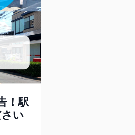
告！駅
ださい