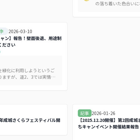
の落ち着いた色合いに
た。 買取り屋さんま
にして、貴金属のギラ
れており、こうした工
ると学園都市らしい落
2026-03-10
中
街や駅前になっていく
キャン】報告！壁面後退、用途制
ください
を緑化に利用しようというご
りますが、道2、3では実情に
と思います。道2、3は店舗と
する地区と思います。狭小な
いので、一階店舗の間口、2階
階段、エレベーター、避難経
保すると緑化に割く間口が発
1
2026-01-26
記事
い実情になってしまいます。
6年成城さくらフェスティバル開
【2025.12.20開催】第2回成城
の活性化には間口を店舗の入
ちキャンイベント開催結果報告
インドウとして活躍すること
す。 また、1メートルの幅