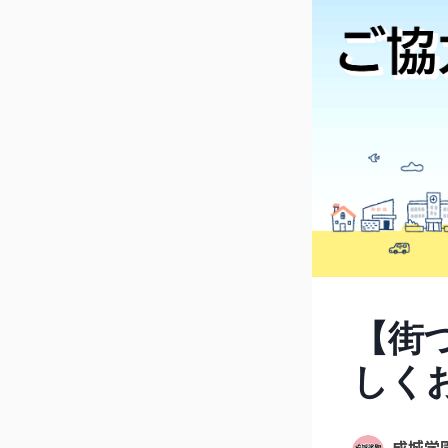
【街
しく
成城学