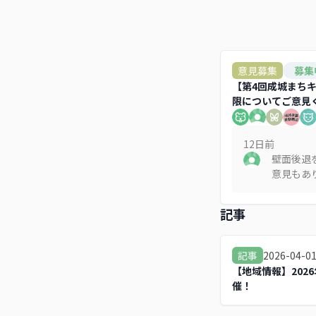
意見募集
募集
【第4回成城まち
限についてご意見
12日
前
壁面後退
意見もあ
合わない
して活用
記事
区画が多
店舗への
路など確
2026-04-0
記事
生しにく
【地域情報】202
一階店舗
催！
り口やウ
が必要で