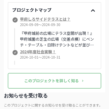
プロジェクトマップ
甲府しろサイドテラスとは？
2024-09-09〜2024-09-30
『甲府城前の広場にテラス空間が出現！』
甲府城薗の芝生の広場（交差点横）にベン
チ・テーブル・日除けテントなどが並びま
す。ゆっくり休憩するスベースとして、ど
2024年度社会実験！
なたでもお使いただけます。ビクニックシ
2024-10-01〜2024-10-31
ートなどの貸し出しも行います。 主催：甲
府まちなかエリアプラットフォーム（事務
局：甲府市地域デザイン課） 協力：山梨県
（景観まちづくり室、文化振興文化財課、
この
プロジェクト
を詳しく知る
埋蔵文化財センター）、ヴァンフォーレお
しろらんど
お知らせを受け取る
このプロジェクトに関するお知らせを受け取ることができます。