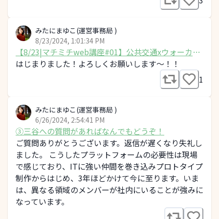
3
みたにまゆこ(運営事務局 )
8/23/2024, 1:01:34 PM
【8/23|マチミチweb講座#01】公共交通xウォーカブ
ル
はじまりました！よろしくお願いします〜！！
1
みたにまゆこ(運営事務局 )
6/26/2024, 2:54:41 PM
③三谷への質問があればなんでもどうぞ！
ご質問ありがとうございます。返信が遅くなり失礼し
ました。 こうしたプラットフォームの必要性は現場
で感じており、ITに強い仲間を巻き込みプロトタイプ
制作からはじめ、3年ほどかけて今に至ります。いま
は、異なる領域のメンバーが社内にいることが強みに
なっています。