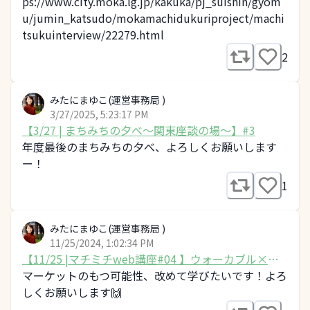
ps://www.city.moka.lg.jp/kakuka/pj_suishin/gyom
u/jumin_katsudo/mokamachidukuriproject/machi
tsukuinterview/22279.html
2
みたにまゆこ(運営事務局 )
3/27/2025, 5:23:17 PM
【3/27 | まちみちの夕べ～関東座談の場～】#3
年度最後のまちみちの夕べ、よろしくお願いします
ー！
1
みたにまゆこ(運営事務局 )
11/25/2024, 1:02:34 PM
【11/25 |マチミチweb講座#04 】ウォーカブル×マ
ーケット
マーケットのもつ可能性、改めて学びたいです！よろ
しくお願いします🙌