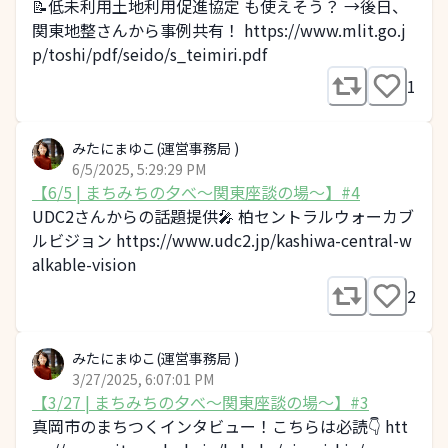
📝低未利用土地利用促進協定 も使えそう？ →後日、
関東地整さんから事例共有！ https://www.mlit.go.j
p/toshi/pdf/seido/s_teimiri.pdf
1
みたにまゆこ(運営事務局 )
6/5/2025, 5:29:29 PM
【6/5 | まちみちの夕べ～関東座談の場～】#4
UDC2さんからの話題提供🎤 柏セントラルウォーカブ
ルビジョン https://www.udc2.jp/kashiwa-central-w
alkable-vision
2
みたにまゆこ(運営事務局 )
3/27/2025, 6:07:01 PM
【3/27 | まちみちの夕べ～関東座談の場～】#3
真岡市のまちつくインタビュー！こちらは必読👇 htt