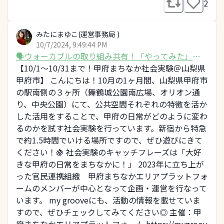
2
みたにまゆこ(運営事務局 )
10/7/2024, 9:49:44 PM
🗣️ウォーカブルの取り組み共有！「やってみた」や
事例をシェアしよう
【10/1〜10/31まで！甲府まちなか社会実験＠山梨県
甲府市】 こんにちは！10月の1ヶ月間、山梨県甲府市
の駅南側の３ヶ所（舞鶴城公園南広場、オリオン通
り、中央公園）にて、公共空間それぞれの特徴を活か
した活用をすることで、甲府の日常がどのように変わ
るのかを試す社会実験を行っています。新宿から特急
で約1.5時間でいける場所ですので、ぜひ遊びにきて
ください！🍇 社会実験のキャッチフレーズは「大好
きな甲府の日常をまちなかに！」 2023年に立ち上が
った官民連携組織 甲府まちなかエリアプラットフォ
ームのメンバーが中心となって企画・運営を行なって
います。 my grooveにも、活動の情報を載せていま
すので、ぜひチェックしてみてください◎ 主催：甲