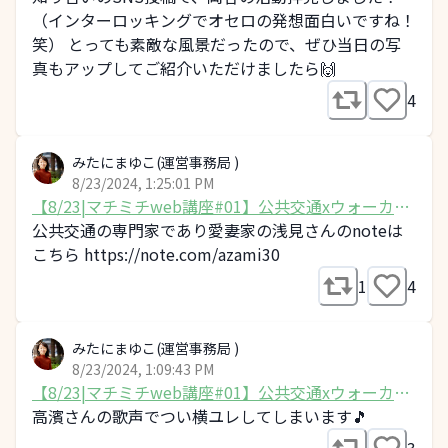
（インターロッキングでオセロの発想面白いですね！
笑） とっても素敵な風景だったので、ぜひ当日の写
真もアップしてご紹介いただけましたら🙌
4
みたにまゆこ(運営事務局 )
8/23/2024, 1:25:01 PM
【8/23|マチミチweb講座#01】公共交通xウォーカブ
ル
公共交通の専門家であり愛妻家の浅見さんのnoteは
こちら https://note.com/azami30
1
4
みたにまゆこ(運営事務局 )
8/23/2024, 1:09:43 PM
【8/23|マチミチweb講座#01】公共交通xウォーカブ
ル
高濱さんの歌声でつい横ユレしてしまいます🎵