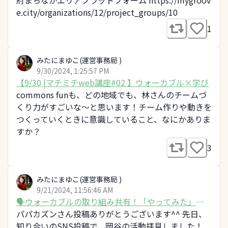
府まちなかエリアプラットフォーム https://mygroov
e.city/organizations/12/project_groups/10
1
みたにまゆこ(運営事務局 )
9/30/2024, 1:25:57 PM
【9/30 |マチミチweb講座#02 】ウォーカブル×学び
commons funも、どの地域でも、林さんのチームづ
くり力がすごいな〜と思います！チーム作りや動きを
つくっていくときに意識していること、なにかありま
すか？
3
みたにまゆこ(運営事務局 )
9/21/2024, 11:56:46 AM
🗣️ウォーカブルの取り組み共有！「やってみた」や
事例をシェアしよう
パパカズンさん投稿ありがとうございます^^ 先日、
知り合いのSNS投稿で、岡谷の活動拝見しました！