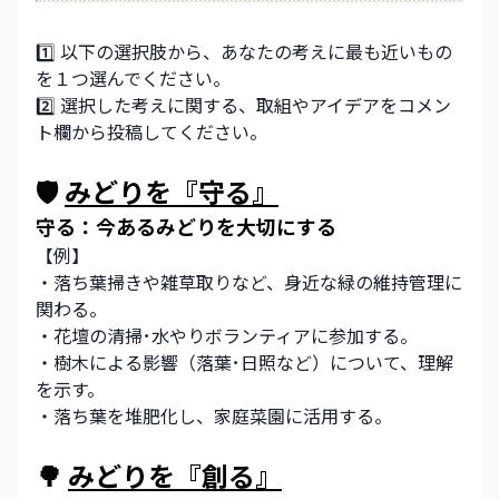
1️⃣ 以下の選択肢から、あなたの考えに最も近いもの
を１つ選んでください。
2️⃣ 選択した考えに関する、取組やアイデアをコメン
ト欄から投稿してください。
🛡️ 
みどりを『守る』
守る：今あるみどりを大切にする
【例】
・落ち葉掃きや雑草取りなど、身近な緑の維持管理に
関わる。
・花壇の清掃･水やりボランティアに参加する。
・樹木による影響（落葉･日照など）について、理解
を示す。
・落ち葉を堆肥化し、家庭菜園に活用する。
🌳 
みどりを『創る』