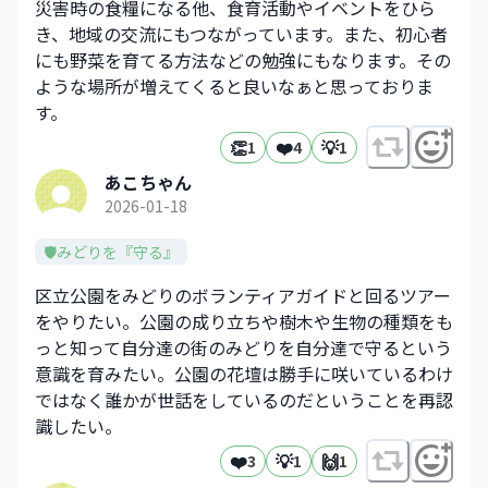
災害時の食糧になる他、食育活動やイベントをひら
き、地域の交流にもつながっています。また、初心者
にも野菜を育てる方法などの勉強にもなります。その
ような場所が増えてくると良いなぁと思っておりま
す。
👏
❤️
💡
1
4
1
あこちゃん
2026-01-18
🛡️みどりを『守る』
区立公園をみどりのボランティアガイドと回るツアー
をやりたい。公園の成り立ちや樹木や生物の種類をも
っと知って自分達の街のみどりを自分達で守るという
意識を育みたい。公園の花壇は勝手に咲いているわけ
ではなく誰かが世話をしているのだということを再認
識したい。
❤️
💡
🙌
3
1
1