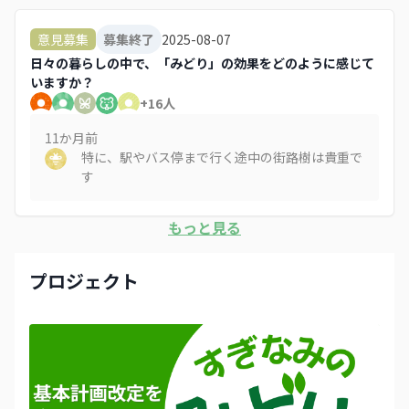
ントをひらき、地域の交流にもつながっていま
す。また、初心者にも野菜を育てる方法などの勉
2025-08-07
意見募集
募集終了
強にもなります。そのような場所が増えてくると
日々の暮らしの中で、「みどり」の効果をどのように感じて
良いなぁと思っております。
いますか？
+
16
人
11か月
前
特に、駅やバス停まで行く途中の街路樹は貴重で
す
もっと見る
プロジェクト