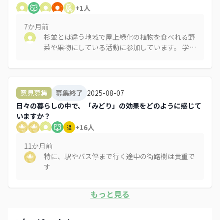
+
1
人
7か月
前
杉並とは違う地域で屋上緑化の植物を食べれる野
菜や果物にしている活動に参加しています。 学校
の屋上にプランターで様々な野菜や果物を育てて
います。 災害時の食糧になる他、食育活動やイベ
ントをひらき、地域の交流にもつながっていま
す。また、初心者にも野菜を育てる方法などの勉
2025-08-07
意見募集
募集終了
強にもなります。そのような場所が増えてくると
日々の暮らしの中で、「みどり」の効果をどのように感じて
良いなぁと思っております。
いますか？
+
16
人
退
11か月
前
特に、駅やバス停まで行く途中の街路樹は貴重で
す
もっと見る