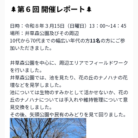
🌲
第６回 開催レポート
🌲
日時：令和８年３月15日（日曜日）13：00～14：45
場所：井草森公園及びその周辺
10代から70代までの幅広い年代の方
11名
の方にご参
加いただきました。
井草森公園を中心に、周辺エリアでフィールドワーク
を行いました。
井草森公園では、池を見たり、花の丘のナノハナの花
壇などを見学しました。
池については生物のすみかとして活かせないか、花の
丘のナノハナについては手入れや維持管理について意
見交換をしました。
その後、矢頭公園や民有のみどりを見て回りました。