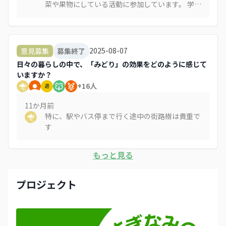
菜や果物にしている活動に参加しています。 学校
の屋上にプランターで様々な野菜や果物を育てて
います。 災害時の食糧になる他、食育活動やイベ
ントをひらき、地域の交流にもつながっていま
す。また、初心者にも野菜を育てる方法などの勉
2025-08-07
意見募集
募集終了
強にもなります。そのような場所が増えてくると
日々の暮らしの中で、「みどり」の効果をどのように感じて
良いなぁと思っております。
いますか？
+
16
人
退
11か月
前
特に、駅やバス停まで行く途中の街路樹は貴重で
す
もっと見る
プロジェクト