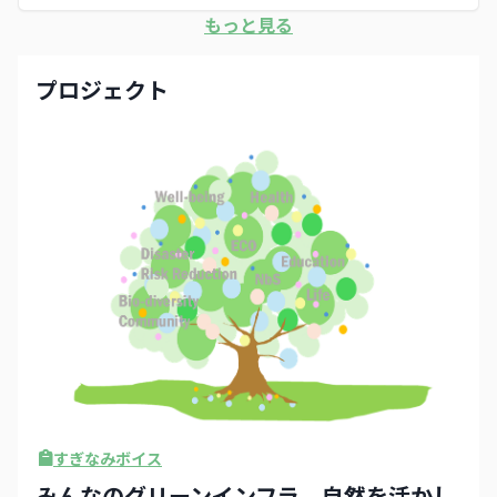
ため強度が必要だと考え、砂利を敷きました。し
もっと見る
かし、雨庭の「上流」（屋根で集めた雨水や表面
を流れる水路）からの土砂により、現在は砂利部
分の浸透性が失われ、雨庭から水があふれてしま
プロジェクト
います。 今後の対策としては、砂利を土に置き
換える、またはグレーチングを活用することを検
討中です。ただ、砂利を50cmほど埋めてしまっ
ているため、まだ手をつけられていません。 こ
の根詰まりの問題は、かなり深刻だと思います。
こうした失敗から学べるといいですね。トレンチ
などでは、根詰まりは起こらないのでしょうか？
また、区の浸透施設の補助制度では、施工後の状
況をフォローした情報はあるのでしょうか？ ち
なみに、学校は大きなポテンシャルがあると思い
ます。公共スペースとして広い空間を活用できる
ため、さまざまな取り組みが可能です。エコスク
ールに指定されている学校では、壁面緑化や学習
農園、雨水タンクなどがすでに導入されており、
GI的な要素を持つ施設も多いのではないでしょう
か。古くなったビオトープをGIとして再活用する
すぎなみボイス
のも良さそうですね。子どもたちが学校で雨庭づ
みんなのグリーンインフラ 自然を活かし
くりを学べば、自宅でも作ってみたくなるかもし