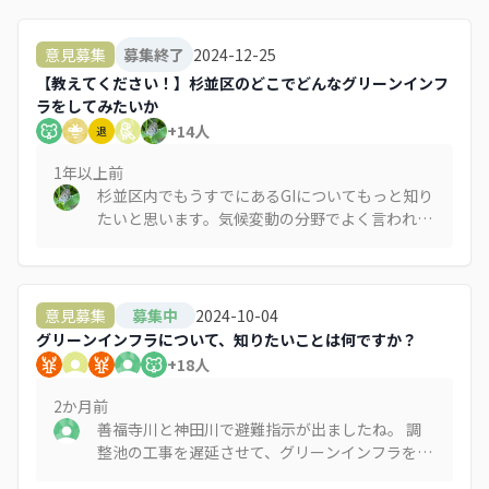
2024-12-25
意見募集
募集終了
【教えてください！】杉並区のどこでどんなグリーンインフ
ラをしてみたいか
+
14
人
退
1年以上
前
杉並区内でもうすでにあるGIについてもっと知り
たいと思います。気候変動の分野でよく言われる
「ストックテイク」が必要ですかね。 どこで、
誰が、どのように導入し、必要だった資金や材
料、どれだけの効果があり、どの程度の維持管理
が必要か。また、何が成功し、何が課題になった
2024-10-04
意見募集
募集中
のか。 例えば、多自然型川づくりは遅野井川以
グリーンインフラについて、知りたいことは何ですか？
外にも、善福寺川の上流ですでに行われています
+
18
人
よね。雨庭も最近では民家で増えてきました。
我が家でも雨庭作って４年ほど経ちますが、砂利
2か月
前
の根詰まりによって水捌けが悪くなっています。
善福寺川と神田川で避難指示が出ましたね。 調
砂利は見た目が良く、草苅などのメンテが要らな
整池の工事を遅延させて、グリーンインフラを推
いこと、そして我が家の場合は自動車が上に通る
進する妥当性ってなんなんでしょう？