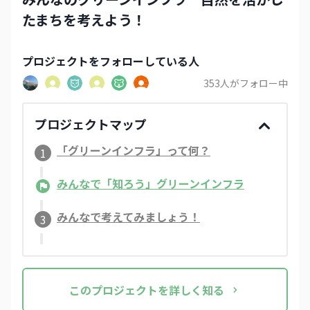
れません！ ところで、上記の13のリストとその
たまちを考えよう！
リンク先の資料を見ましたが、雨水タンクや瓶が
含まれていないようでした。雨水タンクで貯めた
雨水を活用するのは、とても楽しいですよ。植物
プロジェクト
をフォローしている人
に水をあげるとき、水道水よりも雨水のほうが心
353
人がフォロー中
地よく感じますし、暑い夏には打ち水としても使
えます。我が家の瓶にも水をためているのです
が、昨日は寒かったため氷が張っていました。鳥
プロジェクトマップ
が水を飲みに来ることもあり、昨年は瓶の縁でト
ンボの抜け殻を見つけました。水の季節ごとの変
「グリーンインフラ」って何？
1
化を感じられ、地域の生き物の生息場所にもなり
ますね。 小さな自然を自分の敷地内につくるの
みんなで「知ろう」グリーンインフラ
は、とても嬉しいものです。大きな庭がなくて
も、例えばベランダなどでも可能です。瓶などは
みんなで考えてみましょう！
すでに路地に置かれているのをよく見かけます
3
し、朝顔と金魚の組み合わせは東京の下町らしい
風景ですよね。このような下町風景はすでにGIだ
と捉えても良いと感じています。こうした日本的
な、江戸っぽい暮らしに根ざした考え方も、この
この
プロジェクト
を詳しく知る
13のリストに取り入れてもらえたらと思います。