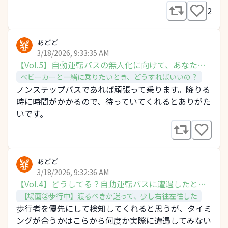
2
あどど
3/18/2026, 9:33:35 AM
【Vol.5】自動運転バスの無人化に向けて、あなたが
知りたいことは？
ベビーカーと一緒に乗りたいとき、どうすればいいの？
ノンステップバスであれば頑張って乗ります。降りる
時に時間がかかるので、待っていてくれるとありがた
いです。
あどど
3/18/2026, 9:32:36 AM
【Vol.4】どうしてる？自動運転バスに遭遇したと
き、あなたの行動は？
【場面②歩行中】渡るべきか迷って、少し右往左往した
歩行者を優先にして検知してくれると思うが、タイミ
ングが合うかはこらから何度か実際に遭遇してみない