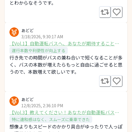
とわからなそうです。
あどど
3/18/2026, 9:30:17 AM
【Vol.1】自動運転バスへ、あなたが期待することを
教えてください！
運行本数や利便性が向上する
行き先での時間がバスの兼ね合いで短くなることが多
く、バスの本数が増えたらもっと自由に過ごせると思
うので、本数増えて欲しいです。
あどど
12/8/2025, 2:36:10 PM
【Vol.3】教えてください！あなたが自動運転バスに
乗ってみた感想は？
特に違和感はなく、スムーズに乗車できた
想像よりもスピードのかかり具合がゆったりで人っぽ