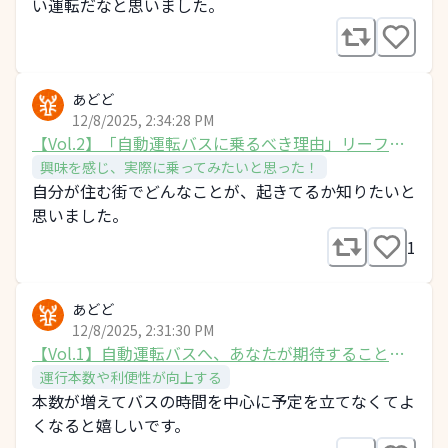
い運転だなと思いました。
あどど
12/8/2025, 2:34:28 PM
【Vol.2】「自動運転バスに乗るべき理由」リーフレ
ットへの感想は？
興味を感じ、実際に乗ってみたいと思った！
自分が住む街でどんなことが、起きてるか知りたいと
思いました。
1
あどど
12/8/2025, 2:31:30 PM
【Vol.1】自動運転バスへ、あなたが期待することを
教えてください！
運行本数や利便性が向上する
本数が増えてバスの時間を中心に予定を立てなくてよ
くなると嬉しいです。