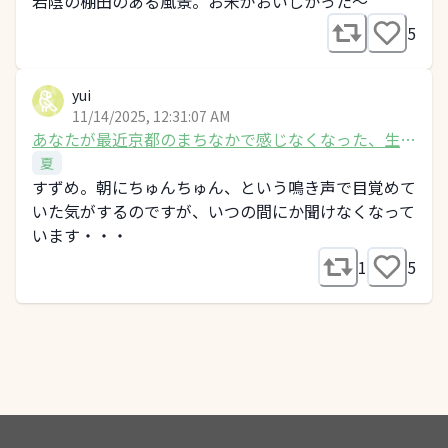
宕陰の棚田のある風景。お米がおいしかった～
5
yui
11/14/2025, 12:31:07 AM
あなたが最近京都のまちなかで感じなくなった、生き
ものの気配は？
夏
すずめ。朝にちゅんちゅん、という鳴き声で目覚めて
いた気がするのですが、いつの間にか聞けなくなって
います・・・
1
5