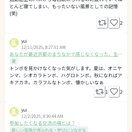
とんど寝てしまい、もったいない風景としての記憶
(笑)
2
yui
12/11/2025, 8:27:51 AM
あなたが最近京都のまちなかで感じなくなった、生き
ものの気配は？
夏
トンボを見かけなくなった気がします。夏は、オニヤ
ンマ、シオカラトンボ、ハグロトンボ。秋になればア
キアカネ。カラフルなトンボ、懐かしいなぁ
1
2
yui
12/2/2025, 9:30:44 AM
参加したくなる交流の場とは？
新しい知見が得られる・学びにつながる