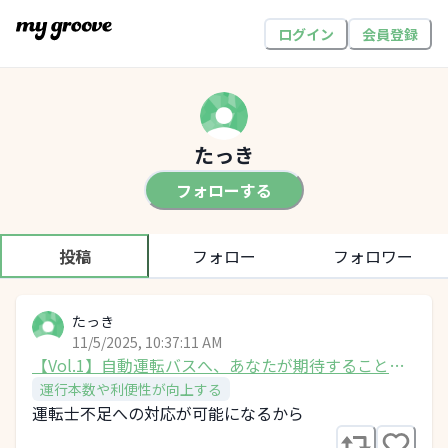
ログイン
会員登録
たっき
フォローする
投稿
フォロー
フォロワー
たっき
11/5/2025, 10:37:11 AM
【Vol.1】自動運転バスへ、あなたが期待することを
教えてください！
運行本数や利便性が向上する
運転士不足への対応が可能になるから