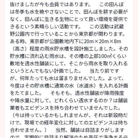
抜けましたが今も会員ではあります。 この田んぼ
は冬季も水を絶やさないことで、田んぼを耕す必要が
なく、田んぼに生きる生物にとって良い環境を提供で
きるという素晴らしい活動です。 この活動は武蔵
野公園内で行っていることから東京都が関わります。
ある時、東京都が公園敷地内下に20m×20m×8m
（高さ）程度の雨水貯水槽を設計施工しました。その
貯水槽に流れ込む雨水は、その槽の上部100㎡くらい
敷地を透水性舗装にして、そこから雨水を取り入れる
というとんでもない計画でした。 当たり前です
が、何年たっても水は溜まりませんでした。よって、
今度はその貯水槽に通常の水（水道水）を入れる計画
をたてました。 そもそも、透水性舗装が降雨強度
や降水量に対して、どれくらい透水するのか？は舗装
業者もエビデンスを持ち合わせていませんでした。
（今は持っているかもしれませんが、それは新設時だ
けで、現場での経年変化に対してのエビデンスは持ち
合わせません。） 当然、舗装は目詰まりがします
ので、定期的に目詰まり解消のため高圧で洗浄する必