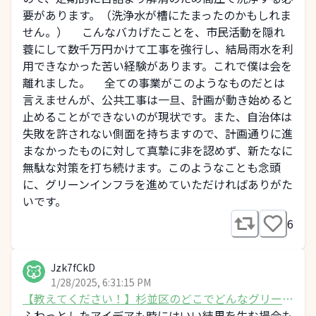
要があります。（洗浄水が槽にたまったのかもしれま
せん。） こんなバカげたことを、市民活動を隠れ
蓑にして数千万円かけて工事を強行し、結局雨水を利
用できなかった苦い経験があります。これで僕は会を
離れました。 全ての事業がこのようなものだとは
言えませんが、公共工事は一旦、計画が動き始めると
止めることができないのが現状です。また、自治体は
失敗を許されない側面を持ちますので、計画通りに進
まなかったものに対して真摯に非を認めず、新たなに
無駄な対策を打ち続けます。このようなことも念頭
に、グリーンインフラを進めていただければありがた
いです。
6
Jzk7fCkD
1/28/2025, 6:31:15 PM
【教えてください！】杉並区のどこでどんなグリーン
インフラをしてみたいか
ふわっとしたアイデアも時にはいい結果を生む場合も