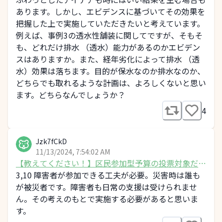
あります。しかし、エビデンスに基づいてその効果を
把握した上で実施していただきたいと考えています。
例えば、事例3の透水性舗装に関してですが、そもそ
も、どれだけ排水 （透水）能力があるのかエビデン
スはありますか。また、経年劣化によって排水 （透
水）効果は落ちます。目的が保水なのか排水なのか、
どちらでも取れるような計画は、よろしくないと思い
ます。どちらなんでしょうか？
4
Jzk7fCkD
11/13/2024, 7:54:02 AM
【教えてください！】区民参加型予算の投票対象だっ
た10事業について
3,10 障害者が参加できる工夫が必要。災害時は誰も
が被災者です。障害者も日常の支援は受けられませ
ん。その考えのもとで実施する必要があると思いま
す。