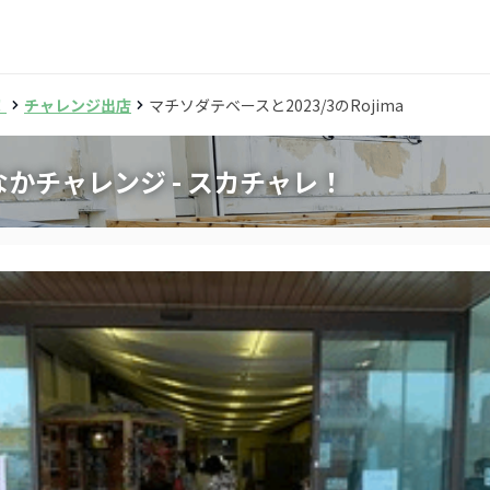
！
チャレンジ出店
マチソダテベースと2023/3のRojima
かチャレンジ - スカチャレ！