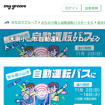
ログイン
会員登録
みちのりグループ
みちのり無人自動運転バスポータル
栃木
栃木県小山市 自動運転バスプロジェク
ト