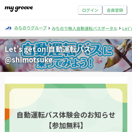
ログイン
会員登録
みちのりグループ
みちのり無人自動運転バスポータル
Let
Let’s get on!自動運転バス
@shimotsuke
自動運転バス体験会のお知らせ
【参加無料】