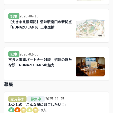
2026-06-15
記事
【えきまえ観察記】沼津駅南口の新拠点
「NUMAZU JAMS」工事進捗
2026-02-06
記事
市長×事業パートナー対談 沼津の新た
な顔 NUMAZU JAMSの魅力
募集
2025-11-25
意見募集
募集中
わたしの「こんな風に過ごしたい！」
+
9
人