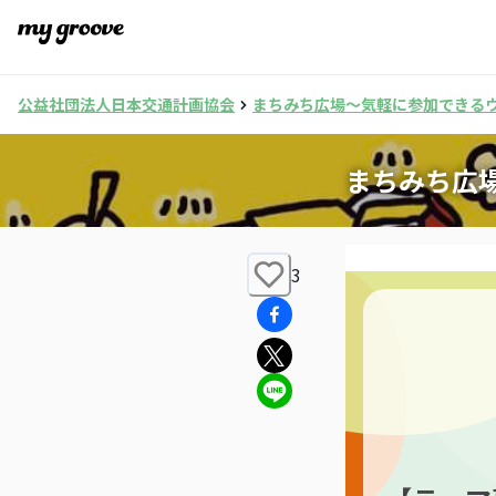
公益社団法人日本交通計画協会
まちみち広場～気軽に参加できる
まちみち広
3