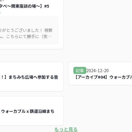
ちの夕べ～関東座談の場～】#5
りがとうございました！ 視察
ム、こちらにて勝手に（笑）
ていただきます！
kofu-machinaka-
nspection/
0
2024-12-20
記事
念！】まちみち広場へ参加する皆
【アーカイブ#04】ウォーカブル
1
】ウォーカブル x 鉄道沿線まち
もっと見る