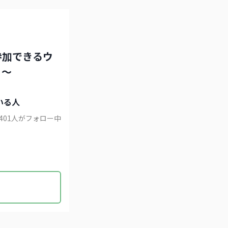
参加できるウ
ィ～
いる人
401
人がフォロー中