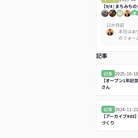
【9/4 | まちみ
11か月
前
本日はあ
のフォー
宣伝させ
https://
記事
ap.com/i
2025-10-1
記事
【オープン1年記
さん
2024-11-2
記事
【アーカイブ#03
づくり