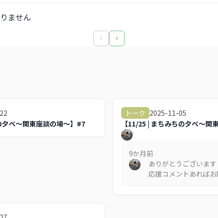
りません
22
2025-11-05
トーク
みちの夕べ～関東座談の場～】#7
【11/25 | まちみちの夕べ～
9か月
前
ありがとうございます
応援コメントあればお
27