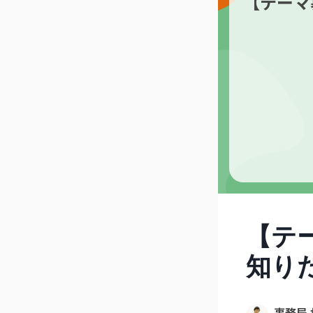
【テーマ
【テ
知り
事務局 