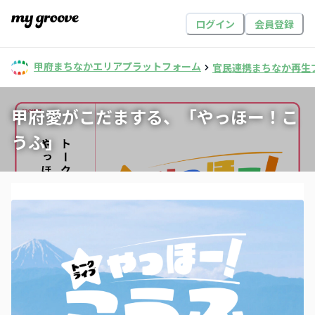
ログイン
会員登録
甲府まちなかエリアプラットフォーム
官民連携まちなか再生
甲府愛がこだまする、「やっほー！こ
うふ」