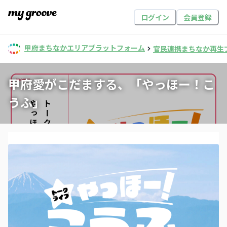
ログイン
会員登録
甲府まちなかエリアプラットフォーム
官民連携まちなか再生
甲府愛がこだまする、「やっほー！こ
うふ」