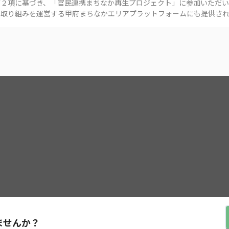
第２項に基づき、「
官民連携まちなか再生プロジェクト
」に参加いただい
本取り組みを運営する
甲府まちなかエリアプラットフォーム
にも提供され
©︎ 2022 Groove Designs, Ltd.
ませんか？