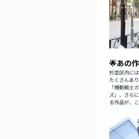
🌟あの
杉並区内には
たくさんあり
「機動戦士ガ
ズ」、さらに
る作品が、こ