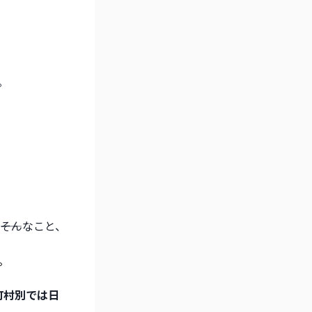
。
―そんなこと、
。
町村別では日