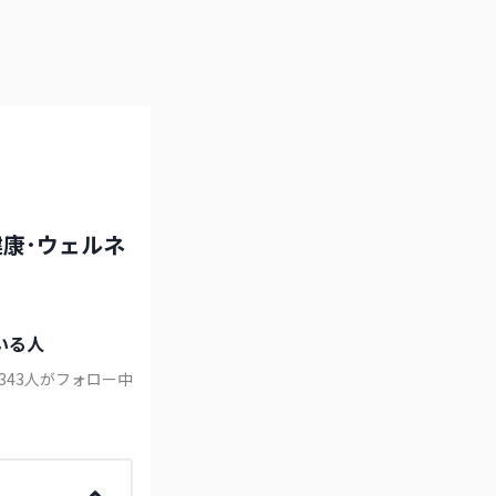
康･ウェルネ
！
いる人
343
人がフォロー中