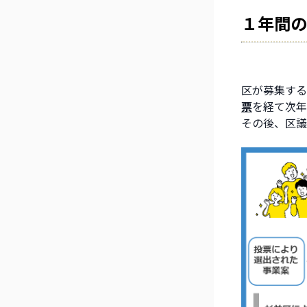
１年間の
区が募集する
票
を経て次年
その後、区議