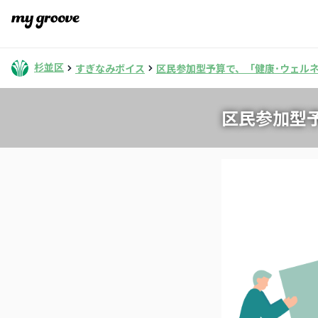
杉並区
すぎなみボイス
区民参加型予算で、「健康･ウェル
区民参加型