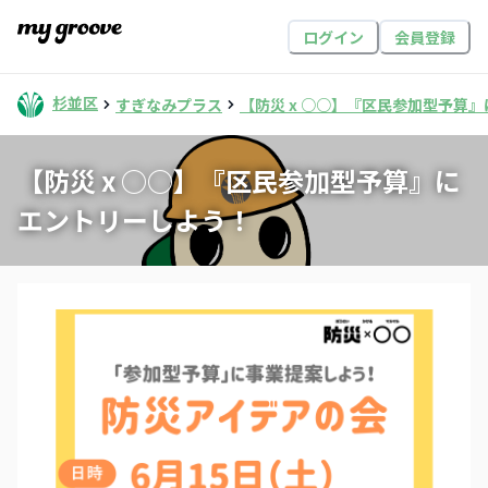
ログイン
会員登録
杉並区
すぎなみプラス
【防災 x ○○】『区民参加型予算
【防災 x ○○】『区民参加型予算』に
エントリーしよう！