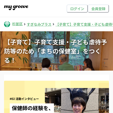
ログイン
会員登録
杉並区
すぎなみプラス
【子育て】子育て支援・子ども虐待
【子育て】子育て支援・子ども虐待予
防等のため「まちの保健室」をつく
る！