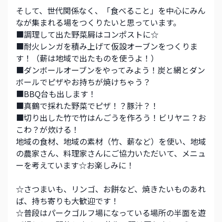
そして、世代関係なく、「食べること」を中心にみん
なが集まれる場をつくりたいと思っています。
■調理して出た野菜屑はコンポストに☆
■耐火レンガを積み上げて仮設オーブンをつくりま
す！（薪は地域で出たものを使うよ！）
■ダンボールオーブンをやってみよう！炭と網とダン
ボールでピザやお持ちが焼けちゃう？
■BBQ台も出します！
■真鶴で採れた野菜でピザ！？豚汁？！
■切り出した竹で竹はんごうを作ろう！ビリヤニ？お
こわ？が炊ける！
地域の食材、地域の素材（竹、薪など）を使い、地域
の農家さん、料理家さんにご協力いただいて、メニュ
ーを考えています☆お楽しみに！
☆さつまいも、リンゴ、お餅など、焼きたいものあれ
ば、持ち寄りも大歓迎です！
☆普段はパークゴルフ場になっている場所の半面を遊